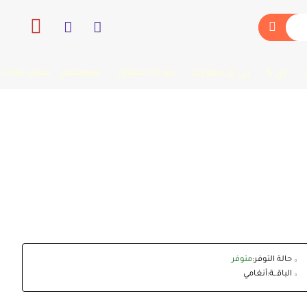
زي 5
بي ان سبورت
دورات المنتور
سبيستون
سناب شات
حالة التوفر:
متوفر
الباقــة:
أنغامي