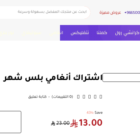
عروض مميزة
ابحث
عن
منتجك
المفضل
كرانشي رول
كملنا
نتفليكس
انغامي
سبوتيفاي
نور بلاي
بسهولة
وسرعة
اشتراك أنغامي بلس شهر
🔥 Bestseller
(0 التقييمات)
•
كتابة تعليق
-43%
Save
13.00
23.00