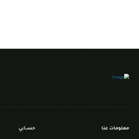
معلومات عنا
حســابي