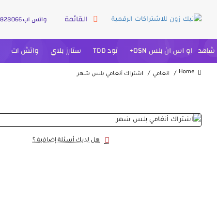
القائمة
واتس اب 966500828066+
شاهد
او اس ان بلس OSN+
تود TOD
ستارز بلاي
واتش ات
انغامي
اشتراك أنغامي بلس شهر
home
هل لديك أسئلة إضافية ؟