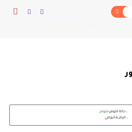
زي 5
بي ان سبورت
دورات المنتور
سبيستون
سناب شات
حالة التوفر:
متوفر
الباقــة:
أنغامي