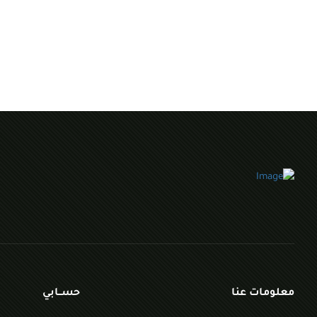
معلومات عنا
حســابي