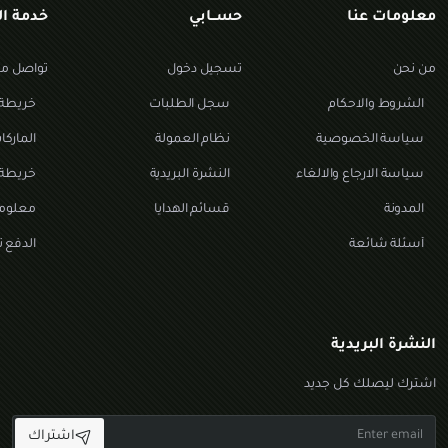
معلومات عنا
حســابي
خدمة ال
من نحن
تسجيل دخول
تواصل مع
الشروط والاحكام
سجل الطلبات
خريطة 
سياسة الخصوصية
نظام العمولة
المارك
سياسة الارجاع والالغاء
النشرة البريدية
خريطة 
المدونة
قسائم الهدايا
معلوما
أسئلة شائعة
الدفع تا
النشرة البريدية
اشترك ليصلك كل جديد
Enter
اشتراك
email