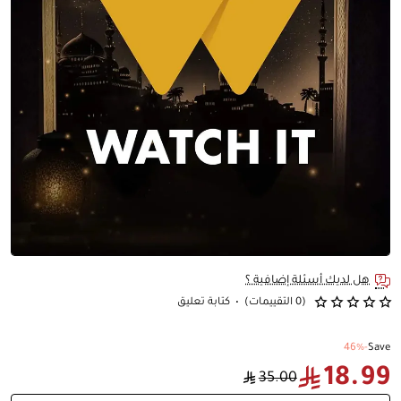
🔥 Bestseller
هل لديك أسئلة إضافية ؟
(0 التقييمات)
•
كتابة تعليق
-46%
Save
18.99
35.00