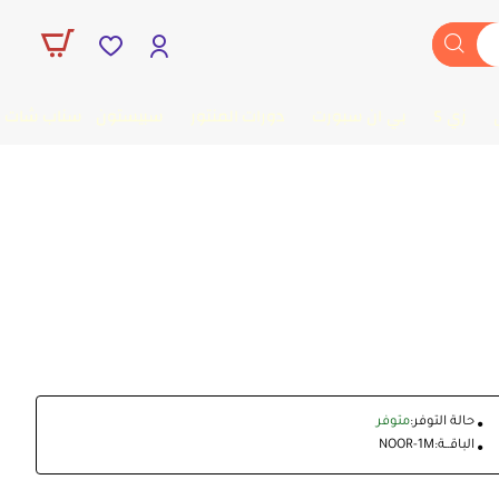
زي 5
بي ان سبورت
دورات المنتور
سبيستون
سناب شات
حالة التوفر:
متوفر
الباقــة:
NOOR-1M