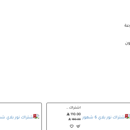
عة
ون
اشتراك نور بلاي 6 شهور
110.00
180.00