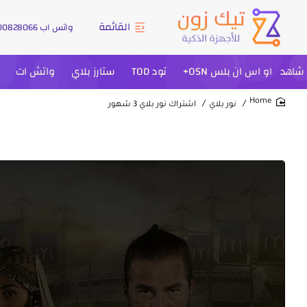
القائمة
واتس اب 966500828066+
شاهد
او اس ان بلس OSN+
تود TOD
ستارز بلاي
واتش ات
نور بلاي
اشتراك نور بلاي 3 شهور
home