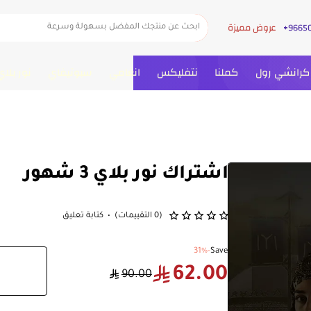
عروض مميزة
ابحث
عن
منتجك
المفضل
كرانشي رول
كملنا
نتفليكس
انغامي
سبوتيفاي
نور بلاي
بسهولة
وسرعة
اشتراك نور بلاي 3 شهور
(0 التقييمات)
•
كتابة تعليق
-31%
Save
62.00
90.00