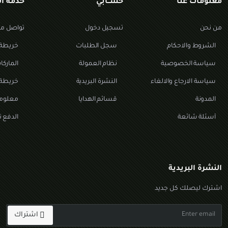
معلومات عنا
حســابي
خدمة ال
من نحن
تسجيل دخول
تواصل مع
الشروط والاحكام
سجل الطلبات
خريطة 
سياسة الخصوصية
نظام العمولة
المارك
سياسة الارجاع والالغاء
النشرة البريدية
خريطة 
المدونة
قسائم الهدايا
معلوما
أسئلة شائعة
الدفع تا
النشرة البريدية
اشترك ليصلك كل جديد
Enter
اشتراك
email